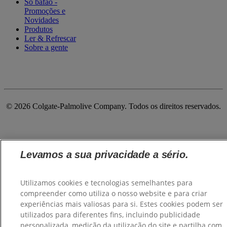
Só bafão -
Promoções e
Novidades
Produtos
Ler & Refrescar
Sobre a gente
©
2026
Colgate-Palmolive Company. Todos os direitos reservados.
Levamos a sua privacidade a sério.
Utilizamos cookies e tecnologias semelhantes para
compreender como utiliza o nosso website e para criar
experiências mais valiosas para si. Estes cookies podem ser
utilizados para diferentes fins, incluindo publicidade
personalizada, medição da utilização do site e partilha com