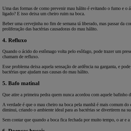
Uma das formas de como prevenir mau hálito é evitando o fumo e o ál
ligado? E isso deixa um cheiro ruim na boca.
Beber uma cervejinha no fim de semana tá liberado, mas passar da con
proliferação das bactérias causadoras do mau hálito.
4. Refluxo
Quando o ácido do estômago volta pelo esôfago, pode trazer um prese
chamam de refluxo.
Esse problema deixa aquela sensação de ardência na garganta, e pode 
bactérias que ajudam nas causas do mau hálito.
5. Bafo matinal
Que atire a primeira pedra quem nunca acordou com aquele bafinho d
A verdade é que o mau cheiro na boca pela manhã é mais comum do q
diminui, criando o ambiente ideal para as bactérias se divertirem na s
Sem contar que quando a boca fica fechada por muito tempo, o ar e a
6. Doenças bucais