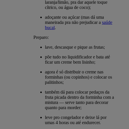
laranja/limão, pra dar aquele toque
cítrico, ou água de coco);
adoçante ou açúcar (mas dá uma
maneirada pra não prejudicar a
saúde
bucal
.
Preparo:
lave, descasque e pique as frutas;
põe tudo no liquidificador e bata até
ficar um creme bem lisinho;
agora é só distribuir o creme nas
forminhas (ou copinhos) e colocar os
palitinhos;
também dá para colocar pedaços da
fruta picada dentro da forminha com a
mistura — serve tanto para decorar
quanto para morder;
leve pro congelador e deixe lá por
umas 4 horas ou até endurecer.