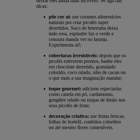
deixar eles ainda mais incríveis? Se liga nas
dicas:
põe cor aí:
use corantes alimentícios
naturais pra criar picolés super
divertidos. Suco de beterraba deixa
tudo rosa, espinafre faz o verde e
cenoura manda ver no laranja.
Experimenta aí!;
coberturas irresistíveis:
depois que os
picolés estiverem prontos, banhe eles
em chocolate derretido, granulado
colorido, coco ralado, nibs de cacau ou
o que mais a sua imaginação mandar;
toque gourmet:
adicione especiarias
como canela em pó, cardamomo,
gengibre ralado ou raspas de limão nos
seus picolés de fruta;
decoração criativa:
use frutas frescas,
folhas de hortelã, confeitos coloridos
ou até mesmo flores comestíveis.