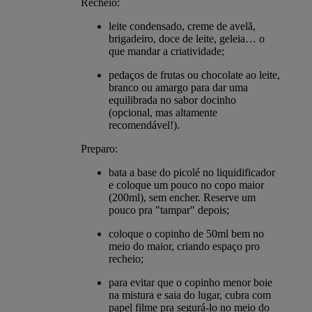
Recheio:
leite condensado, creme de avelã,
brigadeiro, doce de leite, geleia… o
que mandar a criatividade;
pedaços de frutas ou chocolate ao leite,
branco ou amargo para dar uma
equilibrada no sabor docinho
(opcional, mas altamente
recomendável!).
Preparo:
bata a base do picolé no liquidificador
e coloque um pouco no copo maior
(200ml), sem encher. Reserve um
pouco pra "tampar" depois;
coloque o copinho de 50ml bem no
meio do maior, criando espaço pro
recheio;
para evitar que o copinho menor boie
na mistura e saia do lugar, cubra com
papel filme pra segurá-lo no meio do