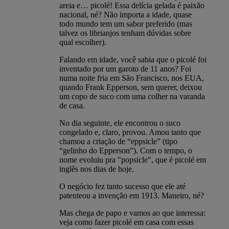
areia e… picolé! Essa delícia gelada é paixão
nacional, né? Não importa a idade, quase
todo mundo tem um sabor preferido (mas
talvez os librianjos tenham dúvidas sobre
qual escolher).
Falando em idade, você sabia que o picolé foi
inventado por um garoto de 11 anos? Foi
numa noite fria em São Francisco, nos EUA,
quando Frank Epperson, sem querer, deixou
um copo de suco com uma colher na varanda
de casa.
No dia seguinte, ele encontrou o suco
congelado e, claro, provou. Amou tanto que
chamou a criação de “eppsicle” (tipo
“gelinho do Epperson”). Com o tempo, o
nome evoluiu pra "popsicle", que é picolé em
inglês nos dias de hoje.
O negócio fez tanto sucesso que ele até
patenteou a invenção em 1913. Maneiro, né?
Mas chega de papo e vamos ao que interessa:
veja como fazer picolé em casa com essas